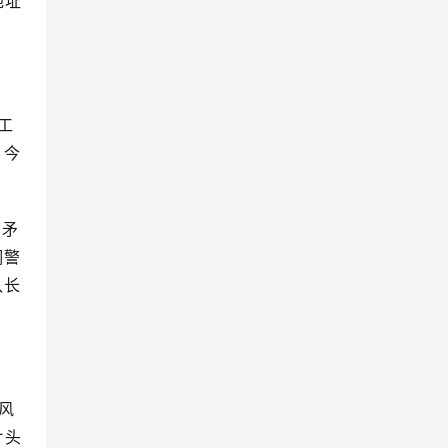
地址
工
，今
因矛
钢警
队长
风
片头