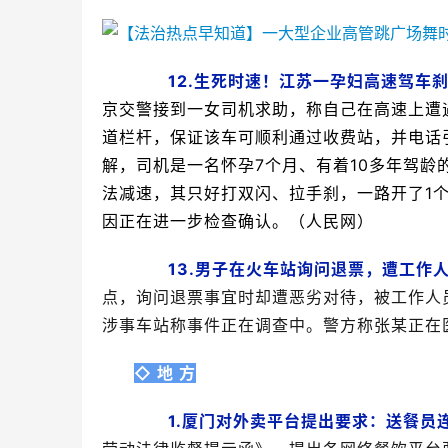
12.生死时速！江苏一孕妇高速驾车
京交警接到一女司机求助，称自己在高速上遭
道栏杆，保证该车可顺利通过收费站，并电话
解，司机是一名怀孕7个月、有着10多年驾龄
法减速，其只好打双闪、拉手刹，一路开了1
因正在进一步检查确认。（人民网）
13.男子在火车站询问退票，遭工作
点，询问退票事宜时却遭恶劣对待，被工作人
涉事车站称事件正在调查中。警方称张某正在
◇ 地 方
1.厦门对外卖平台提出要求：送餐员连