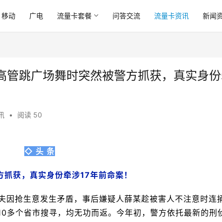
移动
广电
流量卡套餐
问答交流
流量卡资讯
新闻
高管跳广场舞时突然被警方抓获，真实身份
讯
•
阅读 50
◇ 头 条
方抓获，真实身份牵涉17年前命案！
车夫因抢生意发生矛盾，事后嫌疑人薛某趁被害人不注意时连
10多个省市搜寻，均无功而返。今年初，警方依托最新的刑