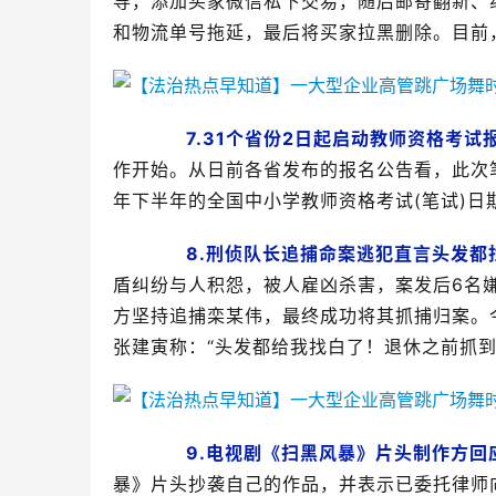
导，添加买家微信私下交易，随后邮寄翻新、
和物流单号拖延，最后将买家拉黑删除。目前
7.31个省份2日起启动教师资格考试
作开始。从日前各省发布的报名公告看，此次笔
年下半年的全国中小学教师资格考试(笔试)日
8.刑侦队长追捕命案逃犯直言头发都
盾纠纷与人积怨，被人雇凶杀害，案发后6名
方坚持追捕栾某伟，最终成功将其抓捕归案。
张建寅称：“头发都给我找白了！退休之前抓到
9.电视剧《扫黑风暴》片头制作方回
暴》片头抄袭自己的作品，并表示已委托律师