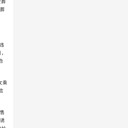
安葬
落葬
违
目，
合
女乘
言
售
为诱