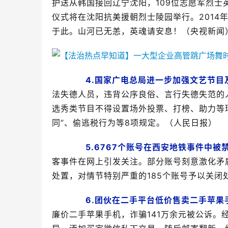
护送从韩国接回辽宁沈阳，109位志愿军烈士英
仪式将在沈阳抗美援朝烈士陵园举行。2014年
于此。山河已无恙，英魂请安息！（央视新闻
4.国家广电总局进一步加强文艺节目
法失德人员，违背公序良俗、言行失德失范的
选秀类节目不得设置场外投票、打榜、助力等
同”、偷逃税行为等8项规定。（人民日报）
5.6767个账号在西安地铁事件中被
客事件在网上引发关注。部分账号刻意激化矛盾
处置，对情节特别严重的185个账号予以关闭
6.团伙在二手平台低价售卖二手苹果
廉价二手苹果手机，诈骗141万余元被公诉。