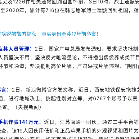
灵及1226件相关遗物回到祖国怀抱。3日10时，烈士遗骸
至2020年，累计有716位在韩志愿军烈士遗骸回到祖国，
）
及其人员管理：
2日，国家广电总局发布通知，要求坚决抵制
人员坚决不用；坚决反对唯流量论，不得播出偶像养成类节
环节和通道；坚决抵制高价片酬，严肃惩戒片酬违规、“阴阳
禁言：
2日，新浪微博官方发文称，近日，西安地铁保安拖拽
、进行地域攻击、挑起性别对立等。对6767个账号予以禁
处置。（央视新闻）
手机诈骗141万元：
近日，江苏南通一团伙，通过二手平台销
经查，该19人团伙用低价和正品苹果手机的外观视频和图片