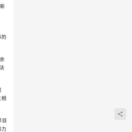
新
法
事的
0余
法
同
立相
节目
和力