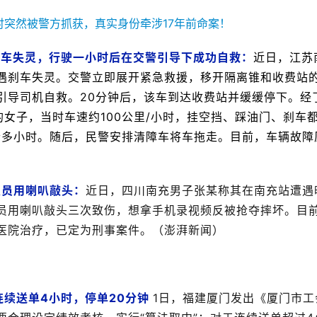
刹车失灵，行驶一小时后在交警引导下成功自救：
近日，江苏
遇刹车失灵。交警立即展开紧急救援，移开隔离锥和收费站
引导司机自救。20分钟后，该车到达收费站并缓缓停下。经
的女子，当时车速约100公里/小时，挂空挡、踩油门、刹车
个多小时。随后，民警安排清障车将车拖走。目前，车辆故障
人员用喇叭敲头：
近日，四川南充男子张某称其在南充站遭遇
员用喇叭敲头三次致伤，想拿手机录视频反被抢夺摔坏。目
医院治疗，已定为刑事案件。（澎湃新闻）
续送单4小时，停单20分钟 
1日，福建厦门发出《厦门市工