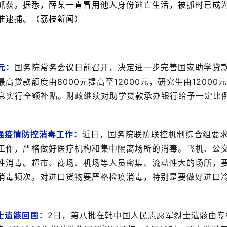
抓获。据悉，薛某一直冒用他人身份逃亡生活，被抓时已成
准逮捕。（荔枝新闻）
元：
国务院常务会议日前召开，决定进一步完善国家助学贷
贷款额度由8000元提高至12000元，研究生由12000
利息实行全额补贴。财政继续对助学贷款承办银行给予一定比
强疫情防控消毒工作：
近日，国务院联防联控机制综合组要
工作，严格做好医疗机构和集中隔离场所的消毒。飞机、公
性消毒。超市、商场、机场等人员密集、流动性大的场所，
消毒频次。对进口货物要严格检疫消毒，特别是要做好进口
烈士遗骸回国：
2日，第八批在韩中国人民志愿军烈士遗骸由专