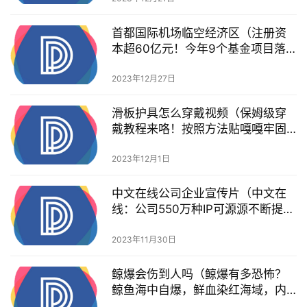
首都国际机场临空经济区（注册资
本超60亿元！今年9个基金项目落
户首都机场临空经济区）
2023年12月27日
滑板护具怎么穿戴视频（保姆级穿
戴教程来咯！按照方法贴嘎嘎牢固
快来学吧）
2023年12月1日
中文在线公司企业宣传片（中文在
线：公司550万种IP可源源不断提供
优质短剧IP改编剧本，长时间赛跑能
力突出）
2023年11月30日
鲸爆会伤到人吗（鲸爆有多恐怖？
鲸鱼海中自爆，鲜血染红海域，内
脏从肚子里翻出来）