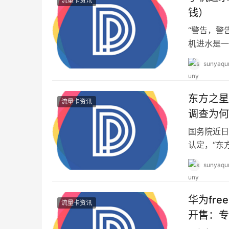
流量卡资讯
钱）
“警告，警
机进水是一
机就下来。
sunyaqu
东方之星
流量卡资讯
调查为何
国务院近日
认定，“东
有下击暴流
sunyaqu
华为free
流量卡资讯
开售：专