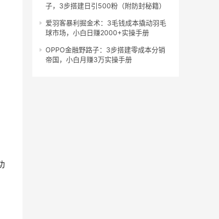
子，3步搭建日引500粉（附防封秘籍）
爱羽客暴利掘金术：3毛钱成本撬动羽毛
球市场，小白日赚2000+实操手册
OPPO金融野路子：3步搭建零成本分销
帝国，小白月赚3万实操手册
功