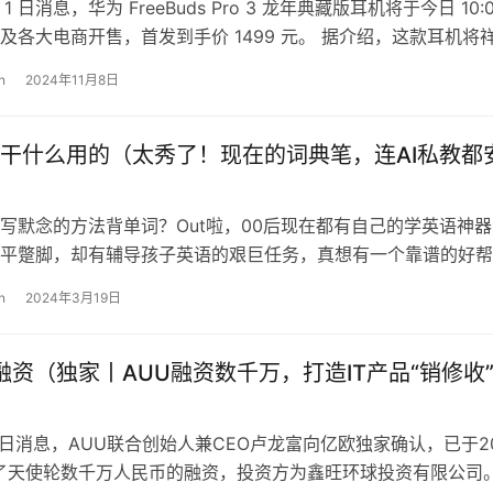
月 1 日消息，华为 FreeBuds Pro 3 龙年典藏版耳机将于今日 10:
及各大电商开售，首发到手价 1499 元。 据介绍，这款耳机将
n
2024年11月8日
干什么用的（太秀了！现在的词典笔，连AI私教都
写默念的方法背单词？Out啦，00后现在都有自己的学英语神器
平蹩脚，却有辅导孩子英语的艰巨任务，真想有一个靠谱的好帮
一个能够随时随地翻译、纠正、提…
n
2024年3月19日
rds融资（独家丨AUU融资数千万，打造IT产品“销修收
4日消息，AUU联合创始人兼CEO卢龙富向亿欧独家确认，已于20
了天使轮数千万人民币的融资，投资方为鑫旺环球投资有限公司