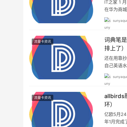
IT之家 1 
在华为商城
图…
sunyaqu
词典笔是
流量卡资讯
排上了）
还在用靠抄
自己英语水
手。 想有
sunyaqu
allbi
流量卡资讯
环）
亿欧5月2
年1月完成