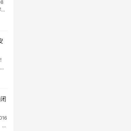
08
祥龙
安
！
”闭
16
。