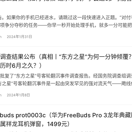
告。如果你的手机已经进水，请跳过这一段快速进入正题。”对付
项争分夺秒的任务——你早一秒开始处理手机，就多一分可能把
因此，提前看一下处理手机进水的攻…
n
2024年1月31日
调查结果公布（真相丨“东方之星”为何一分钟倾覆
历时6月之久？）
批复了“东方之星”号客轮翻沉事件调查报告。经国务院调查组调
方之星”号客轮翻沉事件是一起由突发罕见的强对流天气——飑线
——带来的强风暴雨袭击导致的特…
n
2024年1月8日
buds prot0003c（华为FreeBuds Pro 3龙年典
属祥龙耳机弹窗，1499元）