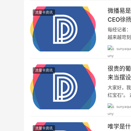
微播易是
流量卡资讯
CEO徐
每经记者：
越来越苛刻
甚至下滑，
sunyaqu
很贵的葡
流量卡资讯
来当摆设
大家好，我
红宝石”。
130万日元
sunyaqu
唯学是什
流量卡资讯