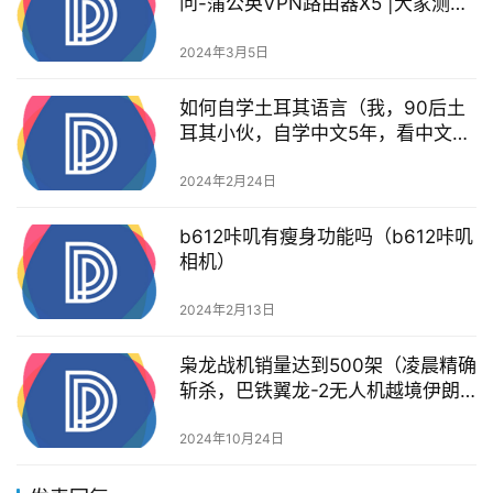
问-蒲公英VPN路由器X5 |大家测
465）
2024年3月5日
如何自学土耳其语言（我，90后土
耳其小伙，自学中文5年，看中文考
试卷感觉简直是天书）
2024年2月24日
b612咔叽有瘦身功能吗（b612咔叽
相机）
2024年2月13日
枭龙战机销量达到500架（凌晨精确
斩杀，巴铁翼龙-2无人机越境伊朗
领空20公里，对目标补刀）
2024年10月24日