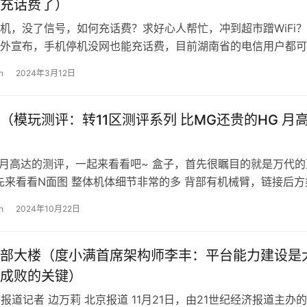
充话费了）
机，没了信号，如何充话费？求好心人帮忙，冲到超市蹭WiFi
外宣布，手机停机没网也能充话费，目前湖南省的电信用户都可
。 微信支付和三大运营商共同谋…
n
2024年3月12日
达（模玩测评：转11区测评系列 比MG还贵的HG 月
了月高达的测评，一起来看看吧~ 盒子，首先很瞩目的就是万代的
o 先来看看N面图 整体机体细节非常的多 背部有机械臂，链接后方
体 素体，因为月高达是…
n
2024年10月22日
部大楼（度小满首席架构师李丰：平台能力建设是
成败的关键）
济报道记者 边万莉 北京报道 11月21日，由21世纪经济报道主办的