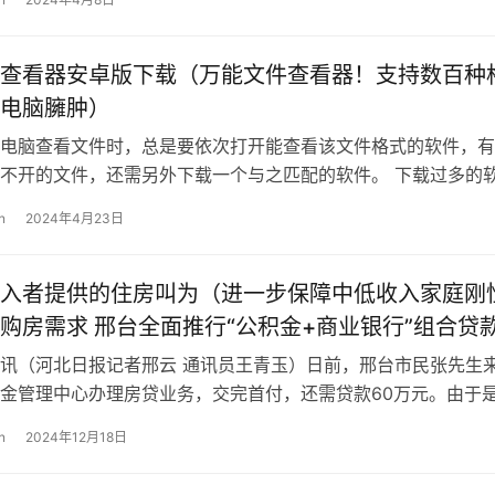
查看器安卓版下载（万能文件查看器！支持数百种
电脑臃肿）
电脑查看文件时，总是要依次打开能查看该文件格式的软件，有
不开的文件，还需另外下载一个与之匹配的软件。 下载过多的
存越来越臃肿不说，有时打开软件查…
n
2024年4月23日
入者提供的住房叫为（进一步保障中低收入家庭刚
购房需求 邢台全面推行“公积金+商业银行”组合贷
讯（河北日报记者邢云 通讯员王青玉）日前，邢台市民张先生
金管理中心办理房贷业务，交完首付，还需贷款60万元。由于
根据政策，他的住房公积金最高贷…
n
2024年12月18日