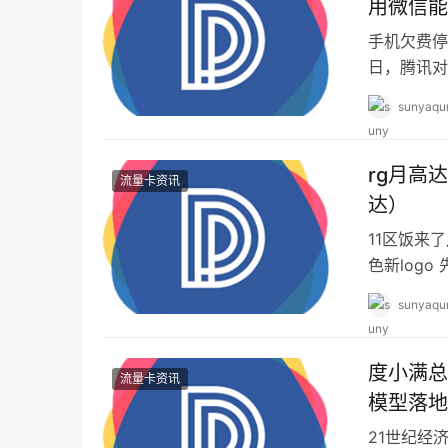
用微信能
手机欠费停
日，腾讯对
使用该服务
sunyaqu
rg月高
流量卡资讯
达）
11区饭来
色新log
似盾牌的物
sunyaqu
度小满总
流量卡资讯
模型落地
21世纪经