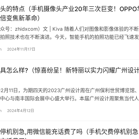
头的特点（手机摄像头产业20年三次巨变！OPPO
倍变焦新革命）
号：zhidxcom）文 | Kiva 随着人们对图像和影像体验的不
拍照技术也在不断演进。今天，智能手机的拍照功能已经飞速发
更多的功能。多摄、T…
n
2024年11月17日
具怎么样?（惊喜纷呈！新特丽以实力闪耀广州设
至12月11日，为期四天的2023广州设计周在广州保利世贸博览馆
中心与南丰国际会展中心盛大举行。本届广州设计周聚焦当代人
业态的设计+选材，吸引了…
n
2024年4月12日
停机别急,用微信能充话费了吗（手机欠费停机别急