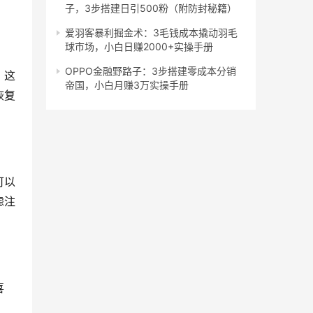
。
子，3步搭建日引500粉（附防封秘籍）
爱羽客暴利掘金术：3毛钱成本撬动羽毛
球市场，小白日赚2000+实操手册
OPPO金融野路子：3步搭建零成本分销
。这
帝国，小白月赚3万实操手册
恢复
可以
虑注
喜