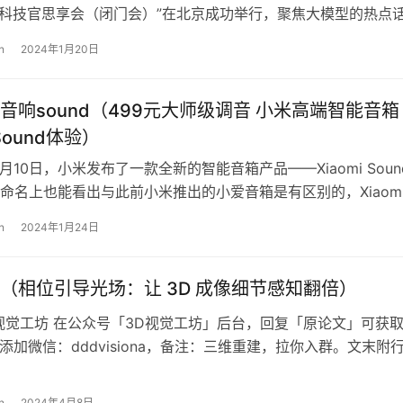
首席科技官思享会（闭门会）”在北京成功举行，聚焦大模型的热点
构、金融科技公司等资…
n
2024年1月20日
音响sound（499元大师级调音 小米高端智能音箱
 Sound体验）
月10日，小米发布了一款全新的智能音箱产品——Xiaomi Soun
命名上也能看出与此前小米推出的小爱音箱是有区别的，Xiaom
音质方面…
n
2024年1月24日
（相位引导光场：让 3D 成像细节感知翻倍）
视觉工坊 在公众号「3D视觉工坊」后台，回复「原论文」可获
 添加微信：dddvisiona，备注：三维重建，拉你入群。文末附
篇论文提出了一种…
n
2024年4月8日