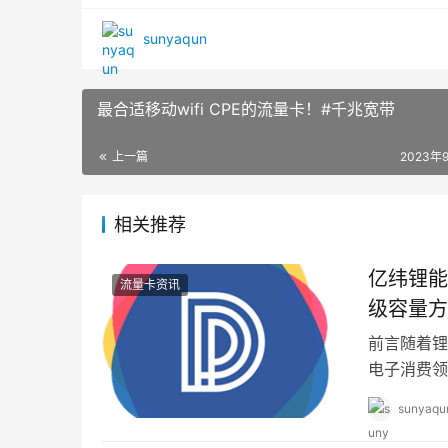
sunyaqun
最合适移动wifi CPE的流量卡！#千兆宽带
上一篇
2023年
相关推荐
亿纬锂能
流量卡资讯
级容量方案
前言随着锂
电子消费领
器人、吹风
sunyaqu