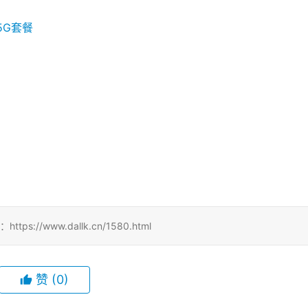
2
//www.dallk.cn/1580.html
赞
(0)