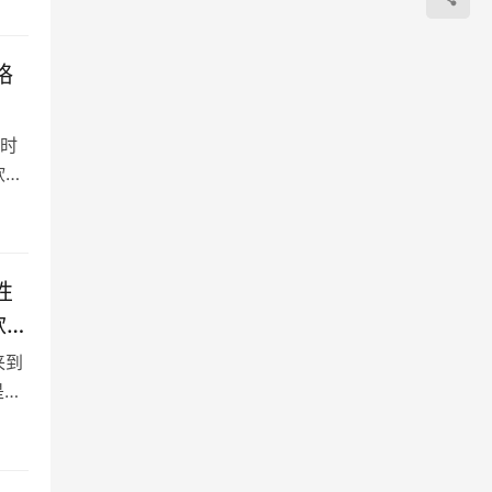
格
时
软件
性
款业
来到
是单