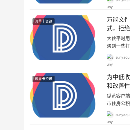
万能文件
流量卡资讯
式，拒绝
大伙平时用
遇到一些打
会让电脑内
sunyaqu
为中低收
流量卡资讯
和改善性
务）
纵览客户端
市住房公积
职工家庭，
sunyaqu