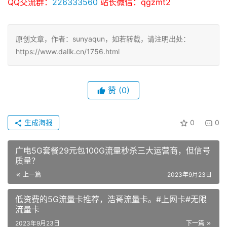
友情提醒：
请添加客服微信进行免费领取流量卡！
QQ交流群：
226333560
站长微信：qgzmt2
原创文章，作者：sunyaqun，如若转载，请注明出处：
https://www.dallk.cn/1756.html
赞
(0)
生成海报
0
0
广电5G套餐29元包100G流量秒杀三大运营商，但信号
质量？
上一篇
2023年9月23日
低资费的5G流量卡推荐，浩哥流量卡。#上网卡#无限
流量卡