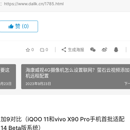
//www.dallk.cn/1785.html
赞
(0)
0
0
生成海报
需要这
海康威视4G摄像机怎么设置联网？萤石云视频添加
机远程配置
9月23日
2023年9月23日
下
和1加9对比（iQOO 11和vivo X90 Pro手机首批适配
d 14 Beta版系统）