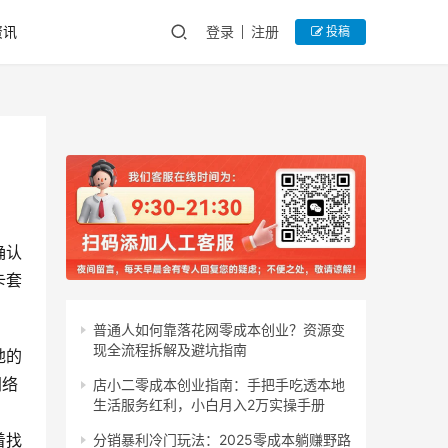
资讯
登录
注册
投稿
确认
卡套
普通人如何靠落花网零成本创业？资源变
现全流程拆解及避坑指南
地的
网络
店小二零成本创业指南：手把手吃透本地
生活服务红利，小白月入2万实操手册
着找
分销暴利冷门玩法：2025零成本躺赚野路