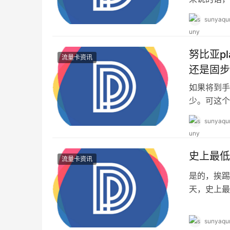
版，来自街
sunyaqu
努比亚p
流量卡资讯
还是固步
如果将到手
少。可这个
的参数看起
sunyaqu
史上最低
流量卡资讯
是的，挨踢
天，史上最
动啊有木有
sunyaqu