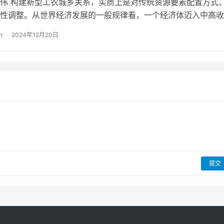
伟 构建新型工农城乡关系，实质上是对传统资源要素配置方式
性调整。从世界经济发展的一般规律看，一个经济体迈入中高收
要素生产率会逐渐成为经济增长的动…
n
2024年12月20日
提交