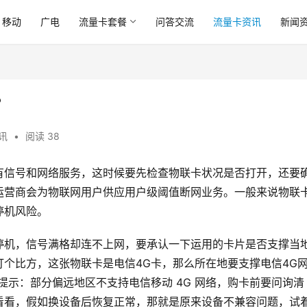
移动
广电
流量卡套餐
问答交流
流量卡资讯
新闻
？
讯
•
阅读 38
有信号和网络服务，这时候要先检查物联卡状况是否打开，还要
运营商会为物联网用户供应用户级阈值断网业务。一般来说物联
停机风险。
停机，信号满格却连不上网，要承认一下运用的卡片是否支撑当
个比方，这张物联卡是电信4G卡，那么所在地要支撑电信4G
提示：部分偏远地区不支持电信移动 4G 网络，购卡前要问询清
看看，假如换设备后恢复正常，那就是原来设备不兼容问题，试