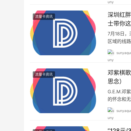
深圳红胖
流量卡资讯
士带你这
7月18日
区域的线路
长张智，深
sunyaqu
邓紫棋歌
流量卡资讯
思念）
G.E.M
的怀念和无
人不牵挂。
sunyaqu
”128