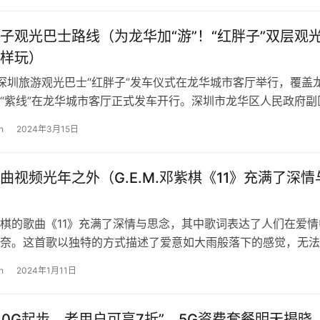
子观光巴士路线（为龙华加“游”！“红胖子”双层观
样玩）
，深圳旅游观光巴士“红胖子”发车仪式在龙华城市客厅举行，覆盖
“紫线”在龙华城市客厅正式发车开行。深圳市龙华区人民政府副
圳巴士集团第四分公司党委书…
n
2024年3月15日
曲视频光年之外（G.E.M.邓紫棋《11》充满了深情
.邓紫棋的歌曲《11》充满了深情与思念，其中歌词表达了人们在爱情
奈。这首歌以独特的方式描述了爱意如大雨般落下的感觉，无法
歌词中的主人公希望靠近对方…
n
2024年1月11日
元/30G起步，老用户可享7折”，5G资费套餐明天揭晓