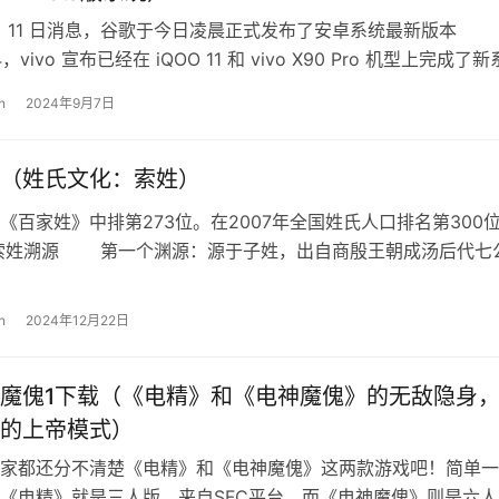
5 月 11 日消息，谷歌于今日凌晨正式发布了安卓系统最新版本
 14，vivo 宣布已经在 iQOO 11 和 vivo X90 Pro 机型上完成了
n
2024年9月7日
（姓氏文化：索姓）
百家姓》中排第273位。在2007年全国姓氏人口排名第300
姓溯源 第一个渊源：源于子姓，出自商殷王朝成汤后代七
于帝王赐姓为氏。 据…
n
2024年12月22日
魔傀1下载（《电精》和《电神魔傀》的无敌隐身
的上帝模式）
家都还分不清楚《电精》和《电神魔傀》这两款游戏吧！简单一
《电精》就是三人版，来自SFC平台。而《电神魔傀》则是六人