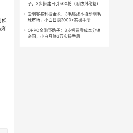
子，3步搭建日引500粉（附防封秘籍）
爱羽客暴利掘金术：3毛钱成本撬动羽毛
时候
球市场，小白日赚2000+实操手册
能和
OPPO金融野路子：3步搭建零成本分销
帝国，小白月赚3万实操手册