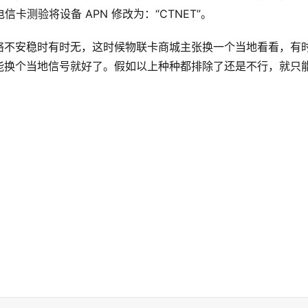
卡测验将设备 APN 修改为：“CTNET”。
络不安稳时有时无，这时候物联卡商城主张换一个当地看看，有
能换个当地信号就好了。假如以上种种都排除了还是不行，就只
2