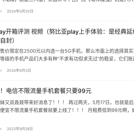
机平台。当年我们在街机游戏厅中玩到…
n
2024年5月30日
lay开箱评测 视频（努比亚play上手体验：是经典延
自封）
售价限定在2500元以内选一台5G手机，那么市面上的选择其实
等级的手机产品们大多有种“不求有功但求无过”的稳妥，它们账
来没有大毛病，可它们似乎有点…
n
2024年6月3日
！电信不限流量手机套餐只要99元
妹又双叒叕带来好消息了！！！ 再过两天，5月17日，也就是后
便宜不限流量手机套餐就要上线了！！！ 月租费低到99元啊，
！有木有！有木有！ 哼，还敢…
n
2023年9月28日