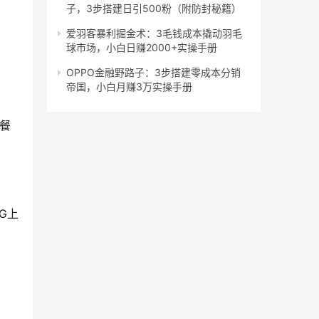
子，3步搭建日引500粉（附防封秘籍）
爱羽客暴利掘金术：3毛钱成本撬动羽毛
球市场，小白日赚2000+实操手册
。
OPPO金融野路子：3步搭建零成本分销
帝国，小白月赚3万实操手册
套餐
G上