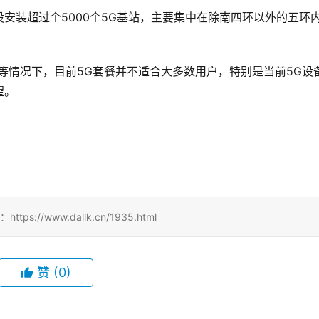
安装超过个5000个5G基站，主要集中在除南四环以外的五环
等情况下，目前5G套餐并不适合大多数用户，特别是当前5G设
望。
！
//www.dallk.cn/1935.html
赞
(0)