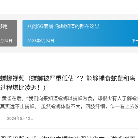
够用
八问5G套餐 你想知道的都在这里
9月24日
2023年9月24日
下
螳螂视频（螳螂被严重低估了？能够捕食蛇鼠和鸟
过程堪比凌迟！）
，黄雀在后。”我们向来知道螳螂以捕蝉为食，却很少有人了解螳
其实远不止捕蝉。 虽然螳螂体型不大，四肢纤细，乍一看上去
但它令很多昆虫闻风丧胆，就连蛇…
n
2024年8月10日