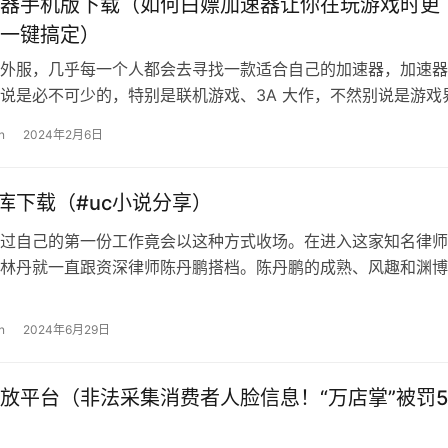
器手机版下载（如何白嫖加速器让你在玩游戏时更
一键搞定）
外服，几乎每一个人都会去寻找一款适合自己的加速器，加速器
说是必不可少的，特别是联机游戏、3A 大作，不然别说是游戏
，就连社区商店、steam官网…
n
2024年2月6日
说库下载（#uc小说分享）
过自己的第一份工作竟会以这种方式收场。在进入这家知名律师
林丹就一直跟资深律师陈丹鹏搭档。陈丹鹏的成熟、风趣和渊博
引着林丹，两人很快坠入爱河。可林丹…
n
2024年6月29日
放平台（非法采集消费者人脸信息！“万店掌”被罚5