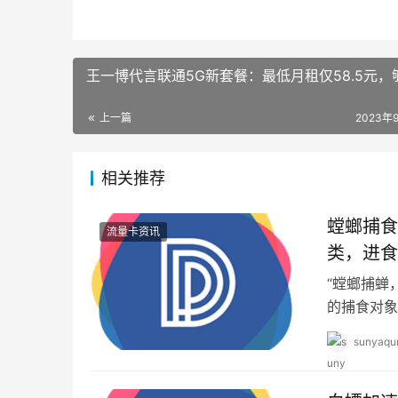
王一博代言联通5G新套餐：最低月租仅58.5元，
上一篇
2023年
相关推荐
螳螂捕食
流量卡资讯
类，进食
“螳螂捕蝉
的捕食对象
么战斗力。
sunyaqu