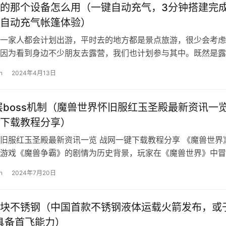
的那个设备怎么用（一键自动充气，3分钟搭建完
自动充气帐篷体验）
一家人都会计划出游，平时去的地方都是景点旅游，很少会考虑
因为看到身边不少朋友去露营，我们也计划参与其中。既然是露
备可不能少，目前只有野餐垫和之前买的…
n
2024年4月13日
层boss机制（魔兽世界怀旧服红玉圣殿最新资讯一
下载教程分享）
旧服红玉圣殿最新资讯一览 战网一键下载教程分享 《魔兽世界
游戏《魔兽争霸》的剧情为历史背景，玩家在《魔兽世界》中冒
务、探索未知的世界、征服怪物等。…
n
2024年7月20日
块不锈钢（中国首款不锈钢液体运载火箭发布，或
年具备首飞能力）