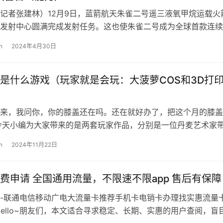
记者张建林）12月9日，蓝箭航天朱雀二号遥三液氧甲烷运载火
发射中心圆满完成发射任务。这也使朱雀二号成为全球首款连续
功的液氧甲烷火箭。当天，蓝箭航天…
n
2024年4月30日
是什么游戏（玩家就是会玩：大菠萝COS和3D打
来，我问你，你的膝盖还在吗。还在就好办了，把这个月的膝盖
今天小编为大家带来的是两套玩家作品，分别是一位丹麦艺术家
角色的3D打印角色设计与玩家Ky…
n
2024年11月22日
费申请 全国通用流量，不限速不限app 售后有保障
-联通电信移动广电大流量卡推荐手机卡电销卡办理找实惠流量
Hello~朋友们，本文适合寻求稳定、长期、实惠的用户查阅，盲