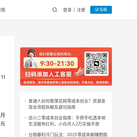
资讯
登录
注册
投稿
11
。
普通人如何靠落花网零成本创业？资源变
现全流程拆解及避坑指南
每月
店小二零成本创业指南：手把手吃透本地
9元
生活服务红利，小白月入2万实操手册
分销暴利冷门玩法：2025零成本躺赚野路