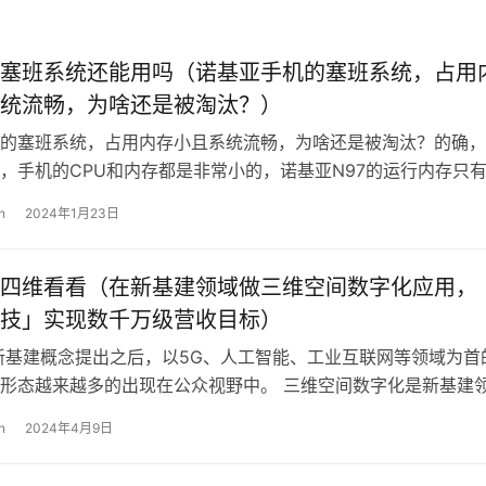
塞班系统还能用吗（诺基亚手机的塞班系统，占用
统流畅，为啥还是被淘汰？）
的塞班系统，占用内存小且系统流畅，为啥还是被淘汰？的确，
，手机的CPU和内存都是非常小的，诺基亚N97的运行内存只
跟现在的手机运行内存动不动就是8…
n
2024年1月23日
四维看看（在新基建领域做三维空间数字化应用，
技」实现数千万级营收目标）
年新基建概念提出之后，以5G、人工智能、工业互联网等领域为首
形态越来越多的出现在公众视野中。 三维空间数字化是新基建
方向，近日36氪接触的众趣科…
n
2024年4月9日