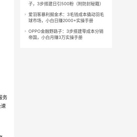
子，3步搭建日引500粉（附防封秘籍）
爱羽客暴利掘金术：3毛钱成本撬动羽毛
球市场，小白日赚2000+实操手册
OPPO金融野路子：3步搭建零成本分销
帝国，小白月赚3万实操手册
服务
极速