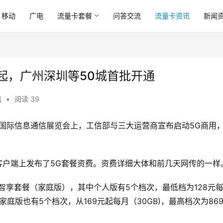
移动
广电
流量卡套餐
问答交流
流量卡资讯
新闻
元起，广州深圳等50城首批开通
讯
•
阅读 39
中国国际信息通信展览会上，工信部与三大运营商宣布启动5G商用，
客户端上发布了5G套餐资费。资费详细大体和前几天网传的一样
智享套餐（家庭版），其中个人版有5个档次，最低档为128元
而家庭版也有5个档次，从169元起每月（30GB)，最高档次为86