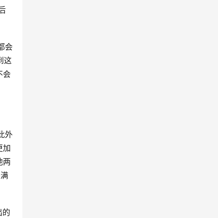
后
都会
到这
不会
此外
更加
他两
来满
出的