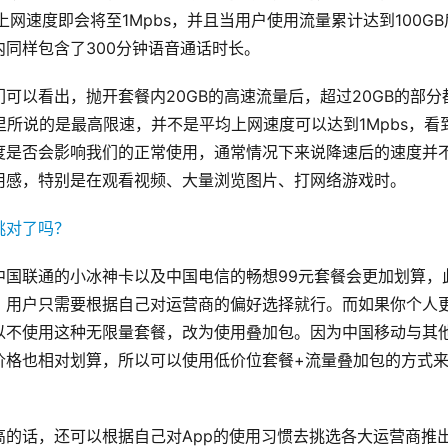
上网速度即会将至1Mpbs，并且当用户使用流量累计达到100GB
餐内同样包含了300分钟语音通话时长。
可以看出，抛开套餐内20GB的高速流量后，超过20GB的部分
里所说的是最高限速，并不是平均上网速度可以达到1Mpbs，看
度是否会影响我们的正常使用，通常情况下来说降速后的速度并
用感，特别是在观看视频、大量浏览图片、打网络游戏时。
中国联通的小冰神卡以及中国电信的畅想99元套餐会更加划算，
，用户只需要根据自己对运营商的偏好选择就行。而如果你个人
以不使用这种无限量套餐，改为使用叠加包。因为中国移动与其
价格也相对划算，所以可以使用低价位套餐+流量叠加包的方式
的话，还可以根据自己对App的使用习惯去挑选各大运营商推