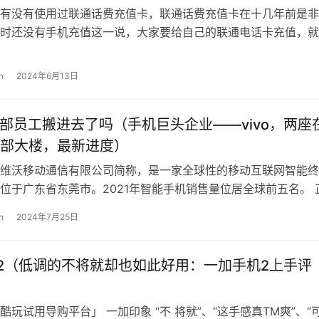
有没有使用过联通话费充值卡，联通话费充值卡在十几年前是非
时还没有手机充值这一说，大家要给自己的联通电话卡充值，就
进行，而且如果遇到充值高峰期排队也…
n
2024年6月13日
新总部员工搬进去了吗（手机巨头企业——vivo，两座
部大楼，最新进度）
o：维沃移动通信有限公司简称，是一家全球性的移动互联网智能
位于广东省东莞市。2021年智能手机销售量位居全球前五名。 
厂商一样，vivo除了…
n
2024年7月25日
e2（低调的不将就却也如此好用：一加手机2上手评
酷玩试用导购平台」 一加印象 “不 将就”、“这手感真TM爽”、“