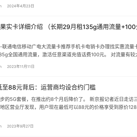
n
2024年4月23日
果实卡详细介绍 （长期29月租135g通用流量+100
-联通电信移动广电大流量卡推荐手机卡电销卡办理找实惠流量
135g全国通用流量，激活任意渠道充值话费100元。 对流量有较
宜且长期套餐的朋友有福…
n
2023年11月11日
低至88元背后：运营商均设合约门槛
步的5G套餐，在推出约8个月后降价了。 新京报记者近日走访
地区营业厅发现，用户现在最低可以88元的价格享受到原价128
，折扣力度达到了7折以下。…
n
2023年9月27日