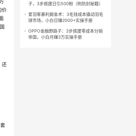
方
子，3步搭建日引500粉（附防封秘籍）
的价
爱羽客暴利掘金术：3毛钱成本撬动羽毛
面
球市场，小白日赚2000+实操手册
国
OPPO金融野路子：3步搭建零成本分销
帝国，小白月赚3万实操手册
，还
元套