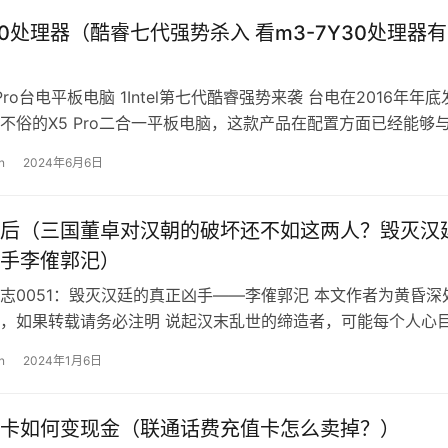
y30处理器（酷睿七代强势杀入 看m3-7Y30处理器
Pro台电平板电脑 1Intel第七代酷睿强势来袭 台电在2016年年底
不俗的X5 Pro二合一平板电脑，这款产品在配置方面已经能够
多主打超…
n
2024年6月6日
后（三国董卓对汉朝的破坏还不如这两人？毁灭汉
手李傕郭汜）
志0051：毁灭汉廷的真正凶手——李傕郭汜 本文作者为黄昏深
，如果转载请务必注明 说起汉末乱世的缔造者，可能每个人心
的答案。 有人说是何进，因…
n
2024年1月6日
卡如何变现金（联通话费充值卡怎么卖掉？）