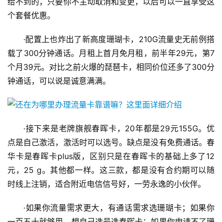
给不到的，只要你不主动取消和变更，以后可以一直享受这
个套餐优惠。
·配置上也炸出了新高度珊瑚卡，210G流量史无前例搭
载了300分钟通话。月租上首月免月租，前半年29元，第7
个月39元。对比之前火爆的琵琶卡，相同价位还多了300分
钟通话，可以说是诚意满满。
·接下来是老牌旗舰春晖卡，20年都是29元155G。优
点是自己激活，激活时可以选号。缺点是没有免费通话。春
华卡是春晖卡plus版，区别只是在春晖卡的基础上多了12
元，25 g。其他都一样。这三款，都是没有合约期可以随
时线上注销，适合附近电信信号好，一劳永逸的小伙伴。
·如果你流量需求更大，有通话需求选珊瑚卡；如果你
一百五十就够用，想自己选号选春晖卡；如果你申请不了珊