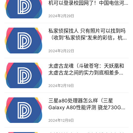
机可以登录校园网了！中国电信河
北保定分公司开通5G融合双域专
网）
2024年2月29日
私家侦探找人 只有照片可以找到吗
（收到“私家侦探”发来的彩信，杭州
男子傻眼了）
2024年2月22日
太虚古龙魂（斗破苍穹：天妖凰和
太虚古龙之间的实力到底相差多
少？）
2024年2月19日
三星a80处理器怎么样（三星
Galaxy A80性能评测 骁龙730G准
旗舰实锤）
2024年12月9日