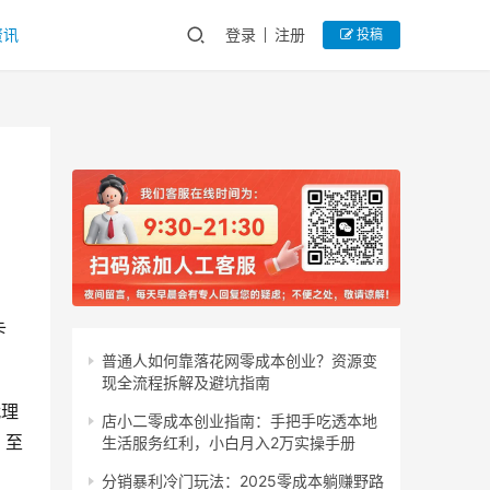
资讯
登录
注册
投稿
卡
普通人如何靠落花网零成本创业？资源变
现全流程拆解及避坑指南
代理
店小二零成本创业指南：手把手吃透本地
。至
生活服务红利，小白月入2万实操手册
分销暴利冷门玩法：2025零成本躺赚野路