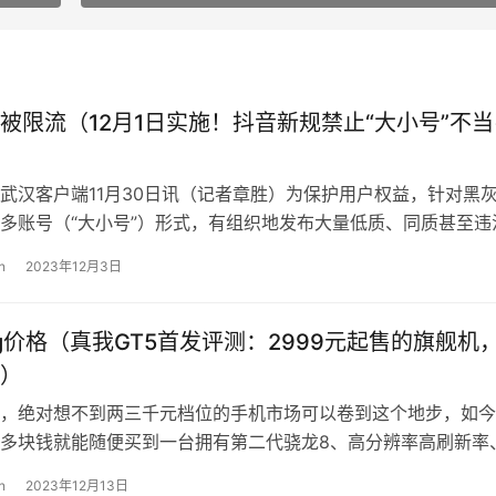
被限流（12月1日实施！抖音新规禁止“大小号”不当
武汉客户端11月30日讯（记者章胜）为保护用户权益，针对黑
多账号（“大小号”）形式，有组织地发布大量低质、同质甚至违
互相引流，不当获利的行为，1…
n
2023年12月3日
5g价格（真我GT5首发评测：2999元起售的旗舰机
）
，绝对想不到两三千元档位的手机市场可以卷到这个地步，如今
多块钱就能随便买到一台拥有第二代骁龙8、高分辨率高刷新率
上充电功率以及不错影像表现的水桶机…
n
2023年12月13日