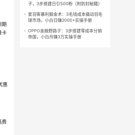
子，3步搭建日引500粉（附防封秘籍）
爱羽客暴利掘金术：3毛钱成本撬动羽毛
球市场，小白日赚2000+实操手册
到期
OPPO金融野路子：3步搭建零成本分销
量卡
帝国，小白月赚3万实操手册
优惠
话费