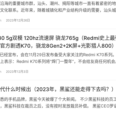
沿海的重要城市群，汕头、潮州、揭阳等城市一直有着紧密的地
文化联系。近年来，随着城镇化和产业结构升级的需要，汕头城
整也成为热议话题。最近，一些网友提出…
n
2023年12月26日
 k30 5g双模 120hz流速屏 骁龙765g（Redmi史上
官方剧透K70，骁龙8Gen2+2K屏+光影猎人800
前已经宣布，会在11月29日发布备受大家关注的Redmi K70系列
上表示：Redmi K70系列将“焊门一整年”，不会给友商任何机会
K…
n
2023年12月3日
代什么时候出（2023年，黑鲨还能走得下去吗？
悉的手机品牌，黑鲨今天被爆了个大新闻。 不少黑鲨科技的员
，黑鲨科技在裁员之后，没有按时发放裁员补偿。 黑鲨CEO罗
里，大量员工都在要求，在过年…