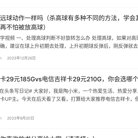
远球动作一样吗（杀高球有多种不同的方法，学会
再不怕被放高球）
学视频 一、处理高球判断不好旋转怎么办 处理高球，如果对高
确，建议在球上升初期去处理，上升初期球反弹后，刚反弹就去
找到球落台点，轻轻一碰拍面，这…
n
2023年12月26日
卡29元185Gvs电信吉祥卡29元210G，你会选哪
天在头条写日记# 大家好，我是陶小米，一个热爱生活、热爱分享
卡UP主。今天在后天看了又看，打算给大家推荐电信吉祥卡，
发现这张卡29元优惠期只有半…
n
2023年9月20日