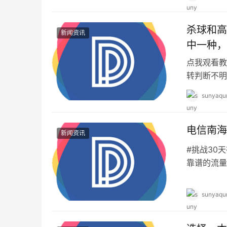
杀球和高
新闻资讯
中一种，
点我观看教
转判断不明
碰过去。要
sunyaqu
电信南海
新闻资讯
#挑战30
靠谱的流量
了解套餐后
sunyaqu