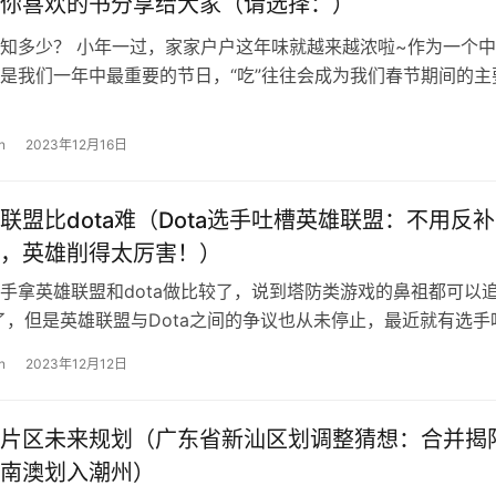
你喜欢的书分享给大家（请选择：）
知多少？ 小年一过，家家户户这年味就越来越浓啦~作为一个
是我们一年中最重要的节日，“吃”往往会成为我们春节期间的主
人围坐在热气腾腾的饭桌旁，喜庆…
n
2023年12月16日
联盟比dota难（Dota选手吐槽英雄联盟：不用反
，英雄削得太厉害！）
手拿英雄联盟和dota做比较了，说到塔防类游戏的鼻祖都可以
了，但是英雄联盟与Dota之间的争议也从未停止，最近就有选手
这游戏玩家虽然很多，但是操…
n
2023年12月12日
片区未来规划（广东省新汕区划调整猜想：合并揭
南澳划入潮州）