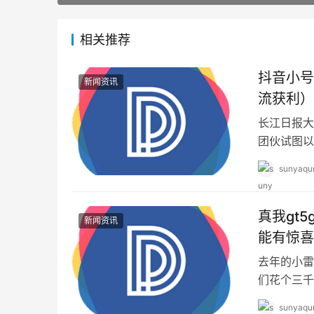
相关推荐
抖音小号
新闻资讯
流获利）
长江日报大
团伙试图以
违规内容且
sunyaqu
真我gt
新闻资讯
能有惊喜
去年的小雷
们花个三千
100W以
sunyaqu