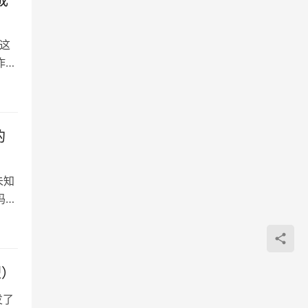
成
，这
作，
的
未知
吗？
塑）
发了