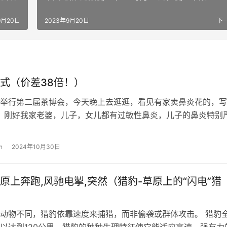
9月20日
2023年9月20日
下
式（价差38倍！）
举行第二届茶博会，今天晚上去逛逛，看见有家卖鼻炎花的，写
克，刚好我家老婆，儿子，女儿都有过敏性鼻炎，儿子的鼻炎特别
少钱都没有效果，就想买点试试，刚…
n
2024年10月30日
原上奔跑,风驰电掣,突然（猎豹-草原上的“闪电”猎
动物不同，猎豹依靠速度来捕猎，而非偷袭或群体攻击。 猎豹
以达到120公里。猎豹的种种生理特征使它能适应高速，强有力