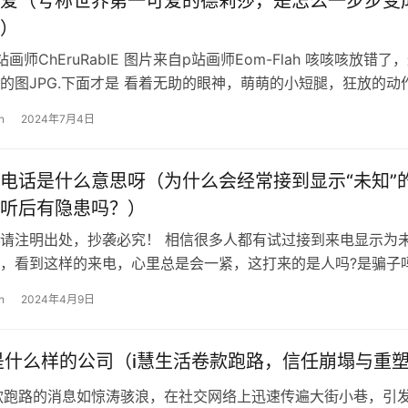
爱（号称世界第一可爱的德莉莎，是怎么一步步变
）
画师ChEruRabIE 图片来自p站画师Eom-Flah 咳咳咳放错了
的图JPG.下面才是 看着无助的眼神，萌萌的小短腿，狂放的动
上面那个…
n
2024年7月4日
电话是什么意思呀（为什么会经常接到显示“未知”
听后有隐患吗？）
请注明出处，抄袭必究！ 相信很多人都有试过接到来电显示为
，看到这样的来电，心里总是会一紧，这打来的是人吗?是骗子
的人呢？ 这到底要不要接？首先…
n
2024年4月9日
是什么样的公司（i慧生活卷款跑路，信任崩塌与重
款跑路的消息如惊涛骇浪，在社交网络上迅速传遍大街小巷，引