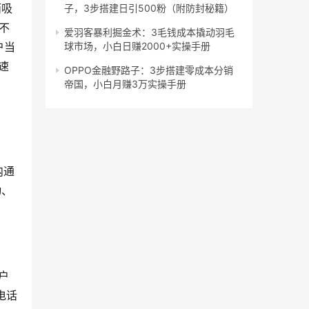
而吸
子，3步搭建日引500粉（附防封秘籍）
不
爱羽客暴利掘金术：3毛钱成本撬动羽毛
户当
球市场，小白日赚2000+实操手册
速
OPPO金融野路子：3步搭建零成本分销
帝国，小白月赚3万实操手册
内通
动、
户
电话