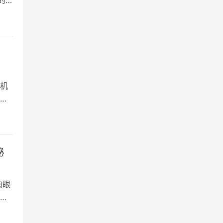
机
手
秘
肉眼
真