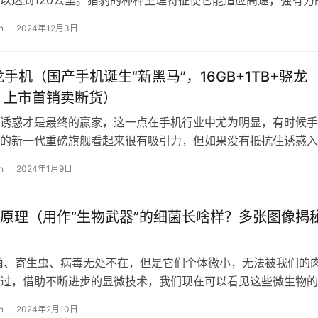
的肝、大而有力的动脉。 它的身…
n
2024年12月3日
骁龙手机（国产手机诞生“新黑马”，16GB+1TB+骁龙
3，上市首销卖断货）
诱惑才是最终的赢家，这一点在手机行业中尤为明显，有时候手
的新一代重磅旗舰看起来很有吸引力，但如果没有抵抗住诱惑入
多久就会后悔，因为手机行业中强大的…
n
2024年1月9日
原理（用作“生物武器”的细菌长啥样？多张图像揭
菌、寄生虫、病毒无处不在，但是它们个体微小，无法被我们的
过，借助不断进步的显微技术，我们现在可以看见这些微生物的
期，IBM 公司特别展示了 50…
n
2024年2月10日