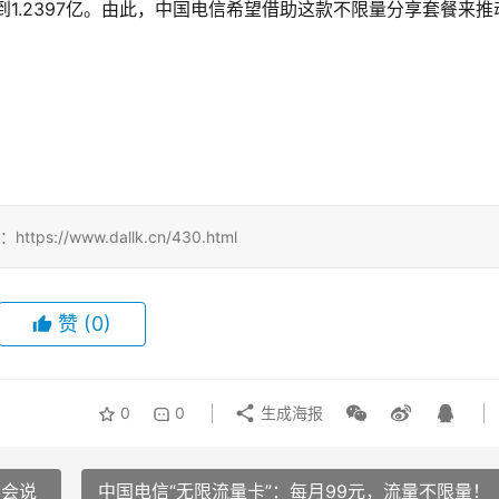
1.2397亿。由此，中国电信希望借助这款不限量分享套餐来推
！
//www.dallk.cn/430.html
赞
(0)
0
0
生成海报
不会说
中国电信“无限流量卡”：每月99元，流量不限量！