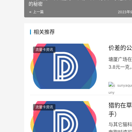
的秘密
上一篇
2023年
相关推荐
价差的公
流量卡资讯
塘厦广场在
3.8元一
重，花了不
sunyaqu
猎豹在草
流量卡资讯
手）
与其它猫科
奔跑时速可