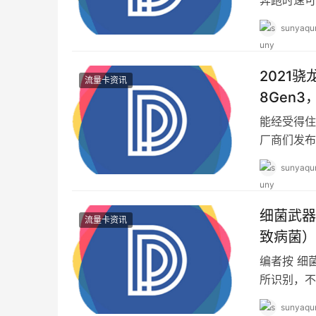
心脏、超大
sunyaqu
2021
流量卡资讯
8Gen
能经受得住
厂商们发布
了，用不了
sunyaqu
细菌武器
流量卡资讯
致病菌）
编者按 细
所识别，不
实模样。近
sunyaqu