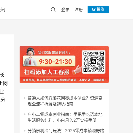
资讯
登录
注册
投稿
增长
上网
业
普通人如何靠落花网零成本创业？资源变
量分
现全流程拆解及避坑指南
店小二零成本创业指南：手把手吃透本地
生活服务红利，小白月入2万实操手册
分销暴利冷门玩法：2025零成本躺赚野路