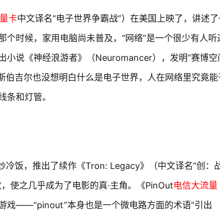
量卡
中文译名“电子世界争霸战”）在美国上映了，讲述了
那个时候，家用电脑尚未普及，“网络”是一个很少有人听
说《神经浪游者》（Neuromancer），发明“赛博空
文·利斯伯吉尔也没想明白什么是电子世界，人在网络里究竟能
线条和灯管。
饭，推出了续作《Tron: Legacy》（中文译名“创：
使之几乎成为了电影的真·主角。《PinOut
电信大流量
——“pinout”本身也是一个微电路方面的术语“引出