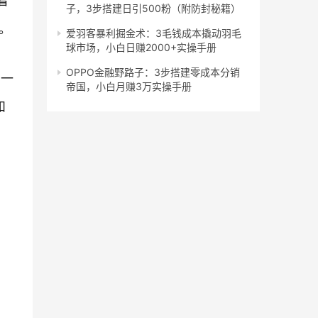
着
子，3步搭建日引500粉（附防封秘籍）
。
爱羽客暴利掘金术：3毛钱成本撬动羽毛
球市场，小白日赚2000+实操手册
OPPO金融野路子：3步搭建零成本分销
，一
帝国，小白月赚3万实操手册
和