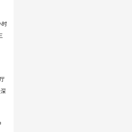
小时
三
厅
最深
种