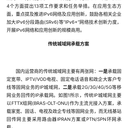
4个方面提出13项工作要求和任务举措。在应用生态方
面，重点提及推进IPv6网络及应用创新，鼓励各相关企业
加大IPv6分段路由(SRv6)等“IPv6+”网络技术创新力度，
开展IPv6网络和应用创新的规模商用。
传统城域网承载方案
国内运营商的传统城域网主要有两张网：
一是
承载固
定宽带、IPTV/VOD电视、固定电话语音和政企大客户专
线等固网业务的IP城域网，
二是
承载2G/3G/4G/5G等移
网业务回传的IP承载网。如图1所示，传统IP城域网主要
以FTTX组网(BRAS-OLT-ONU)作为主流光接入方案，承
载家宽、固话、电视及政企专线等固网业务，而无线基站
回传网主要采用路由器IPRAN方案或PTN/SPN环网承
载。